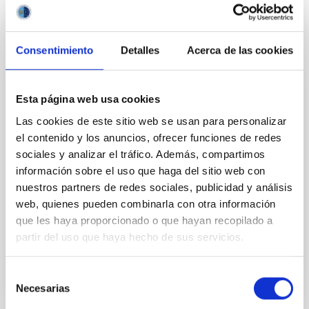
Consentimiento
Detalles
Acerca de las cookies
PERMANENT (OPEN TO PUBLIC)
Esta página web usa cookies
UN CONTRATO - TÉCNICO/A DE TALLER -
Las cookies de este sitio web se usan para personalizar
ESPECIALIDAD MECÁNICA- FIJO
el contenido y los anuncios, ofrecer funciones de redes
LABORAL - PS-2026-032
sociales y analizar el tráfico. Además, compartimos
información sobre el uso que haga del sitio web con
Se convoca proceso selectivo para el ingreso, como
nuestros partners de redes sociales, publicidad y análisis
personal laboral fijo, de un puesto de trabajo con la
categoría profesional de Técnico/a de Taller, acogido
web, quienes pueden combinarla con otra información
al Convenio y que tendrá, entre otras
que les haya proporcionado o que hayan recopilado a
partir del uso que haya hecho de sus servicios.
Selección
Necesarias
de
consentimiento