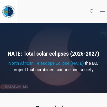
Skip
to
main
content
NATE: Total solar eclipses (2026-2027)
North African Telescope Eclipse (NATE)
the IAC
project that combines science and society