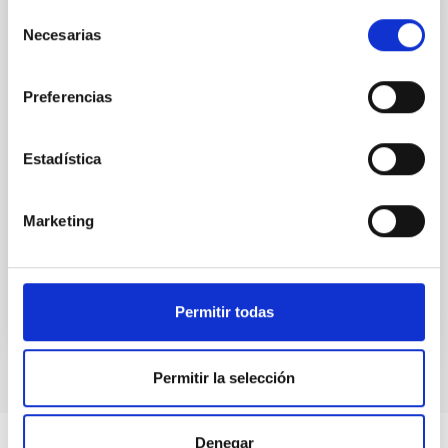
Selección
Acuerdo de Colaboración entre Leading-On
Necesarias
de
y el IAC para el desarrollo del proyecto "Un
consentimiento
espacio para crecer" en el Observatorio
Preferencias
del Teide.
Posibilitar el desarrollo de las actividades que
Estadística
conforman el proyecto "Un espacio para crecer" en el
Observatorio del Teide.
Marketing
In-force date
03/28/2017
-
03/28/2018
Not in force
Permitir todas
Permitir la selección
Denegar