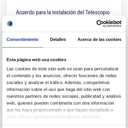
Acuerdo para la instalación del Telescopio
de Treinta Metros (TMT) en el
Observatorio del Roque de los Muchachos
entre el IAC y el TMT International
Consentimiento
Detalles
Acerca de las cookies
Observatory LLC
Regular las condiciones para la instalación del TMT
en el ORM, su futura operación y, cuando así se
Esta página web usa cookies
decida de mutuo acuerdo, su demolición, retirada y
Las cookies de este sitio web se usan para personalizar
restauración del emplazamiento
el contenido y los anuncios, ofrecer funciones de redes
In-force date
03/29/2017
-
03/29/2021
sociales y analizar el tráfico. Además, compartimos
información sobre el uso que haga del sitio web con
Not in force
nuestros partners de redes sociales, publicidad y análisis
web, quienes pueden combinarla con otra información
que les haya proporcionado o que hayan recopilado a
partir del uso que haya hecho de sus servicios.