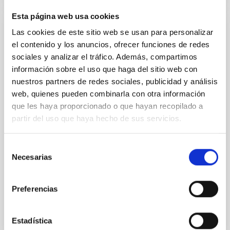
Esta página web usa cookies
Las cookies de este sitio web se usan para personalizar
Convenio de colaboración entre el Istituto
el contenido y los anuncios, ofrecer funciones de redes
Nacional de Astrofísica (INAF) y el
sociales y analizar el tráfico. Además, compartimos
Instituto de Astrofísica de Canarias (IAC)
información sobre el uso que haga del sitio web con
para la instalación y operación de la red
nuestros partners de redes sociales, publicidad y análisis
ASTRI en el Observatorio del Teide
web, quienes pueden combinarla con otra información
que les haya proporcionado o que hayan recopilado a
La instalación y operación de la red ASTRI de
telescopios IACT en el Observatorio del Teide,
partir del uso que haya hecho de sus servicios.
Tenerife, bajo los términos y condiciones
contemplados en el Convenio y Apéndices que lo
Selección
acompañan. La red
Necesarias
de
In-force date
01/29/2021
-
01/28/2025
consentimiento
Not in force
Preferencias
Estadística