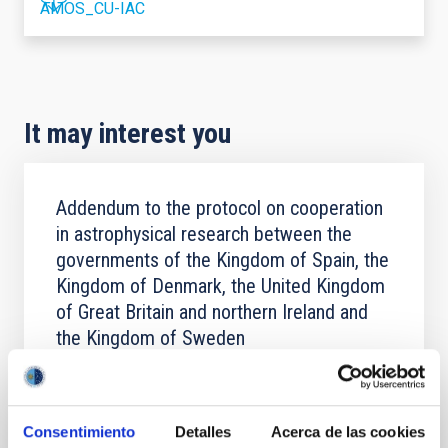
AMOS_CU-IAC
It may interest you
Addendum to the protocol on cooperation
in astrophysical research between the
governments of the Kingdom of Spain, the
Kingdom of Denmark, the United Kingdom
of Great Britain and northern Ireland and
the Kingdom of Sweden
In view of the request by the Federal Republic of
Germany to join the agreement on cooperation in
astrophysical research and the protocol between the
Consentimiento
Detalles
Acerca de las cookies
governments of the Kingdom of Spain, the Kingdom