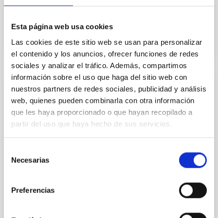
In force
Esta página web usa cookies
Las cookies de este sitio web se usan para personalizar
el contenido y los anuncios, ofrecer funciones de redes
sociales y analizar el tráfico. Además, compartimos
información sobre el uso que haga del sitio web con
nuestros partners de redes sociales, publicidad y análisis
Modificación nº 1 a la Carta Acuerdo sobre
web, quienes pueden combinarla con otra información
el experimento en colaboración entre el
que les haya proporcionado o que hayan recopilado a
IAC y la Organización Europea de
partir del uso que haya hecho de sus servicios.
InvestigaciónAstronómica Hemisferio Sur.
Ampliar los objetivos de la colaboración para permitir
Selección
que los experimentos de campo LGS-AO sean
Necesarias
de
realizados en el telescopio WHT de La Palma en
consentimiento
colaboración científica con el equipo de sistemas de
Preferencias
In-force date
02/01/2017
-
12/31/2020
Not in force