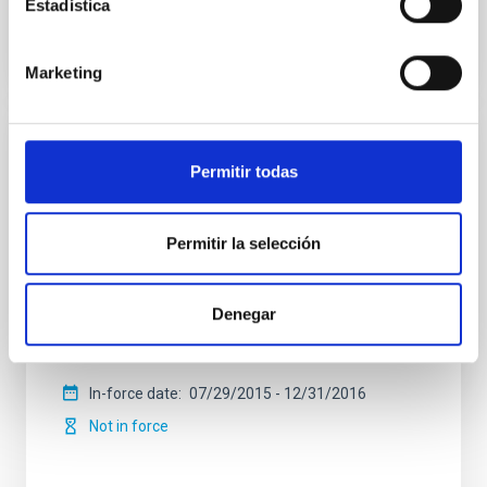
Estadística
Marketing
Adenda al Convenio de colaboración entre
Permitir todas
el IAC, Fundación CajaCanarias y Fundación
La Caixa para el programa internacional de
Becas de Doctorado
Permitir la selección
El objeto es la adhesión de la Fundación CajaCanarias
al convenio de colaboración de fecha 23 de enero de
Denegar
2013 con la finalidad de colaborar conjuntamente en
el desarrollo del “Programa Internacional
In-force date
07/29/2015
-
12/31/2016
Not in force