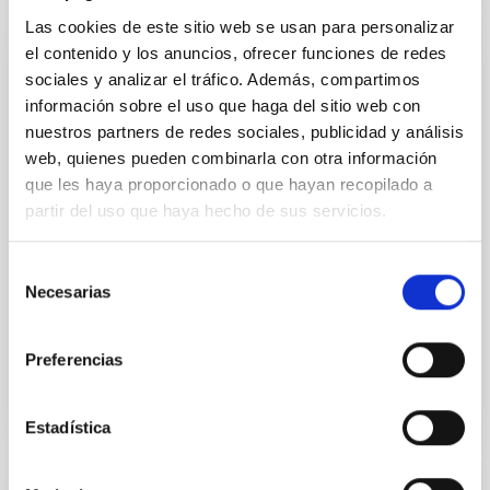
Las cookies de este sitio web se usan para personalizar
el contenido y los anuncios, ofrecer funciones de redes
Modificación nº 1 a la Carta Acuerdo sobre
sociales y analizar el tráfico. Además, compartimos
el experimento en colaboración entre el
información sobre el uso que haga del sitio web con
IAC y la Organización Europea de
nuestros partners de redes sociales, publicidad y análisis
InvestigaciónAstronómica Hemisferio Sur.
web, quienes pueden combinarla con otra información
que les haya proporcionado o que hayan recopilado a
Ampliar los objetivos de la colaboración para permitir
partir del uso que haya hecho de sus servicios.
que los experimentos de campo LGS-AO sean
realizados en el telescopio WHT de La Palma en
colaboración científica con el equipo de sistemas de
Selección
Necesarias
de
In-force date
02/01/2017
-
12/31/2020
consentimiento
Not in force
Preferencias
Estadística