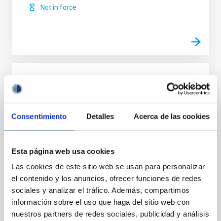
Not in force
Memorandum of Understanding between
Consejería de Empleo,Industria y Turismo
Asturias and Liverpool John Moores
Consentimiento
Detalles
Acerca de las cookies
University and Instituto de Astrofísica de
Canarias on the design and development,
construction, deployment operation the
Esta página web usa cookies
New Robotic Telescope
Las cookies de este sitio web se usan para personalizar
el contenido y los anuncios, ofrecer funciones de redes
The purpose of this Memorandum of Understanding
is for the Parties to explore the design, development,
sociales y analizar el tráfico. Además, compartimos
construction, deployment and operation of the NRT
información sobre el uso que haga del sitio web con
as a programme under the joint leadership of
nuestros partners de redes sociales, publicidad y análisis