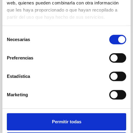
web, quienes pueden combinarla con otra información
In force
que les haya proporcionado o que hayan recopilado a
partir del uso que haya hecho de sus servicios.
Selección
Necesarias
de
consentimiento
Memorandum Of Understanding between
Preferencias
MorphOptic, Inc. Maui (Hawai’i, USA) and
the Instituto de Astrofísica de Canarias
(IAC), (Tenerife, Spain)
Estadística
The aim of this Memorandum of Understanding
(MoU) is to establish the baseline of joint work
Marketing
between the participants from the time of signature
of the present document addressing common
interests
Permitir todas
In-force date
07/30/2020
-
07/29/2025
Not in force