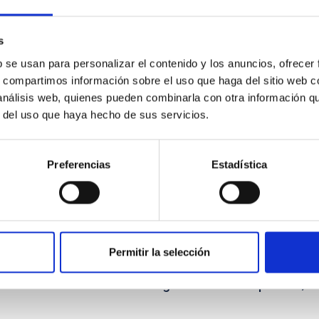
mic exchange between Institute for Cosmic R
as
s
b se usan para personalizar el contenido y los anuncios, ofrecer
tivities in areas of academic research of mutual interest throug
s, compartimos información sobre el uso que haga del sitio web 
 análisis web, quienes pueden combinarla con otra información q
r del uso que haya hecho de sus servicios.
Preferencias
Estadística
Permitir la selección
 Consejería de Empleo,Industria y Turismo A
a de Canarias on the design and development, 