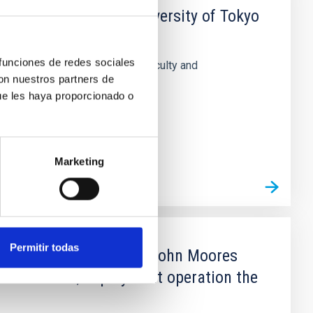
ay Research, the University of Tokyo
 funciones de redes sociales
h the following. -Exchange of faculty and
con nuestros partners de
ue les haya proporcionado o
Marketing
Permitir todas
sturias and Liverpool John Moores
construction, deployment operation the