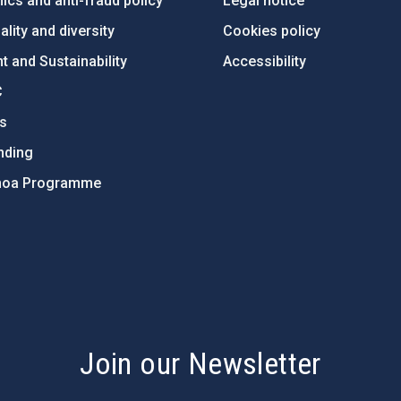
ics and anti-fraud policy
Legal notice
lity and diversity
Cookies policy
 and Sustainability
Accessibility
C
ts
nding
hoa Programme
s
Join our Newsletter