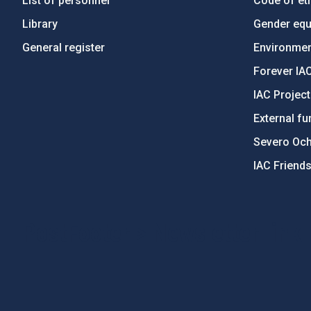
List of personnel
Code of eth
Library
Gender equa
General register
Environment
Forever IA
IAC Projec
External fu
Severo Oc
IAC Friend
PostFooter > Newsletter link