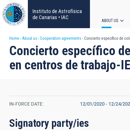
Skip
to
Instituto de Astrofísica
main
de Canarias • IAC
ABOUT US
content
Main
Breadcrumb
Home
About us
Cooperation agreements
Concierto específico de cola
navigat
Concierto específico de
en centros de trabajo-I
IN-FORCE DATE
12/01/2020
-
12/24/20
Signatory party/ies