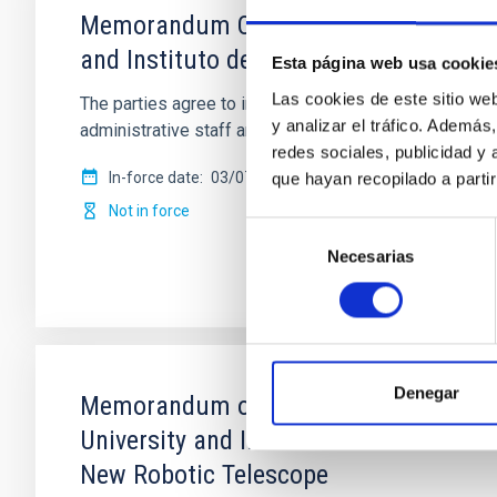
Memorandum Of Understanding on acade
and Instituto de Astrofisica de Canari
Esta página web usa cookie
Las cookies de este sitio we
The parties agree to implement exchanges and other ac
y analizar el tráfico. Ademá
administrative staff and researchers.
redes sociales, publicidad y
In-force date
03/07/2018
-
03/06/2022
que hayan recopilado a parti
Not in force
Selección
Necesarias
de
consentimiento
Denegar
Memorandum of Understanding between
University and Instituto de Astrofísic
New Robotic Telescope