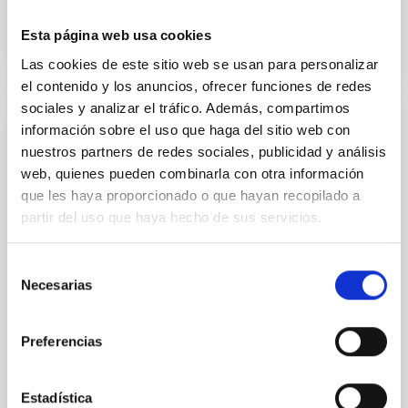
Esta página web usa cookies
Las cookies de este sitio web se usan para personalizar
el contenido y los anuncios, ofrecer funciones de redes
sociales y analizar el tráfico. Además, compartimos
información sobre el uso que haga del sitio web con
Acuerdo para la instalación del Telescopio
nuestros partners de redes sociales, publicidad y análisis
de Treinta Metros (TMT) en el
web, quienes pueden combinarla con otra información
Observatorio del Roque de los Muchachos
que les haya proporcionado o que hayan recopilado a
entre el IAC y el TMT International
partir del uso que haya hecho de sus servicios.
Observatory LLC
Regular las condiciones para la instalación del TMT
Selección
en el ORM, su futura operación y, cuando así se
Necesarias
de
decida de mutuo acuerdo, su demolición, retirada y
consentimiento
restauración del emplazamiento
Preferencias
In-force date
03/29/2017
-
03/29/2021
Not in force
Estadística