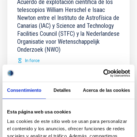
Acuerdo de explotación científica de los
telescopios William Herschel e Isaac
Newton entre el Instituto de Astrofísica de
Canarias (IAC) y Science and Technology
Facilities Council (STFC) y la Nederlandese
Organisatie voor Wetenschappelijk
Onderzoek (NWO)
In force
Consentimiento
Detalles
Acerca de las cookies
Acuerdo para la instalación del Telescopio
Esta página web usa cookies
de Treinta Metros (TMT) en el
Las cookies de este sitio web se usan para personalizar
Observatorio del Roque de los Muchachos
el contenido y los anuncios, ofrecer funciones de redes
entre el IAC y el TMT International
sociales y analizar el tráfico. Además, compartimos