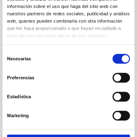
Observatory LLC
información sobre el uso que haga del sitio web con
nuestros partners de redes sociales, publicidad y análisis
Regular las condiciones para la instalación del TMT
en el ORM, su futura operación y, cuando así se
web, quienes pueden combinarla con otra información
decida de mutuo acuerdo, su demolición, retirada y
que les haya proporcionado o que hayan recopilado a
restauración del emplazamiento
partir del uso que haya hecho de sus servicios.
In-force date
03/29/2017
-
03/29/2021
Selección
Not in force
Necesarias
de
consentimiento
Preferencias
Estadística
Acuerdo de Colaboración entre Leading-On
y el IAC para el desarrollo del proyecto "Un
Marketing
espacio para crecer" en el Observatorio
del Teide.