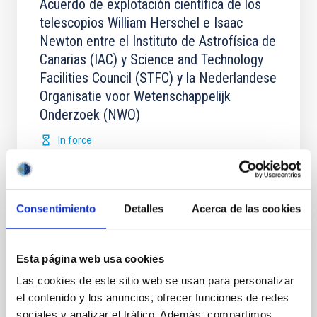
Acuerdo de explotación científica de los
telescopios William Herschel e Isaac
Newton entre el Instituto de Astrofísica de
Canarias (IAC) y Science and Technology
Facilities Council (STFC) y la Nederlandese
Organisatie voor Wetenschappelijk
Onderzoek (NWO)
In force
Consentimiento
Detalles
Acerca de las cookies
Acuerdo para la instalación del Telescopio
Esta página web usa cookies
de Treinta Metros (TMT) en el
Las cookies de este sitio web se usan para personalizar
Observatorio del Roque de los Muchachos
el contenido y los anuncios, ofrecer funciones de redes
entre el IAC y el TMT International
sociales y analizar el tráfico. Además, compartimos