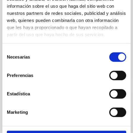
Observatory LLC
información sobre el uso que haga del sitio web con
nuestros partners de redes sociales, publicidad y análisis
Regular las condiciones para la instalación del TMT
en el ORM, su futura operación y, cuando así se
web, quienes pueden combinarla con otra información
decida de mutuo acuerdo, su demolición, retirada y
que les haya proporcionado o que hayan recopilado a
restauración del emplazamiento
partir del uso que haya hecho de sus servicios.
In-force date
03/29/2017
-
03/29/2021
Selección
Not in force
Necesarias
de
consentimiento
Preferencias
Estadística
Acuerdo de Colaboración entre Leading-On
y el IAC para el desarrollo del proyecto "Un
Marketing
espacio para crecer" en el Observatorio
del Teide.