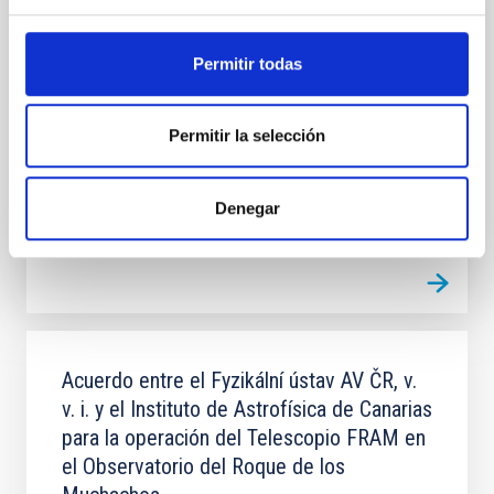
alemanes en el observatorio del Teide
El objeto del convenio es la operación de las
Permitir todas
instalaciones solares alemanas erigidas en el OT,
Tenerife, en los términos y condiciones que se
establecen en el artículo 3 del Protocolo del Tratado
Permitir la selección
In-force date
07/05/2023
-
05/26/2032
In force
Denegar
Acuerdo entre el Fyzikální ústav AV ČR, v.
v. i. y el Instituto de Astrofísica de Canarias
para la operación del Telescopio FRAM en
el Observatorio del Roque de los