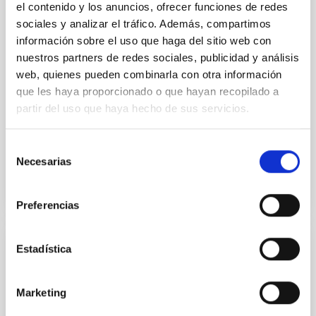
Nórdico en el Observatorio del Roque de
el contenido y los anuncios, ofrecer funciones de redes
los Muchachos en La Palma
sociales y analizar el tráfico. Además, compartimos
información sobre el uso que haga del sitio web con
El objeto del Convenio es la operación del NOT en el
nuestros partners de redes sociales, publicidad y análisis
ORM, La Palma, en los términos y condiciones que se
web, quienes pueden combinarla con otra información
establecen en el Artículo 3 del Protocolo del Tratado
que les haya proporcionado o que hayan recopilado a
Internacional y las que se contemplan en
partir del uso que haya hecho de sus servicios.
In-force date
06/18/2020
-
05/16/2032
In force
Selección
Necesarias
de
consentimiento
Preferencias
Estadística
Convenio entre el Leibniz-Institut für
Sonnenphysik y el Instituto de Astrofísica
de Canarias del Reino de España para la
Marketing
operación de los telescopios solares