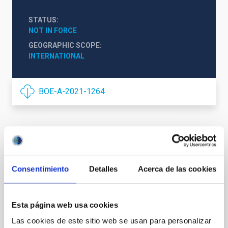
STATUS
NOT IN FORCE
GEOGRAPHIC SCOPE
INTERNATIONAL
BOE-A-2021-1264
It may interest you
Consentimiento
Detalles
Acerca de las cookies
Convenio entre University of Turku, Finland,
y el Instituto de Astrofísica de Canarias
Esta página web usa cookies
para la operación del Telescopio Óptico
Las cookies de este sitio web se usan para personalizar