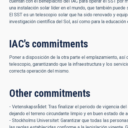
cuentan con el beneplácito del IAC para operar el SST por 
una instalación solar líder en el mundo, que también puede 
El SST es un telescopio solar que ha sido renovado y equi
investigación científica del Sol, así como para la educación
IAC's commitments
Poner a disposición de la otra parte el emplazamiento, así
telescopio, garantizando que la infraestructura y los serv
correcta operación del mismo.
Other commitments
- Vetenskapsrådet: Tras finalizar el periodo de vigencia d
dejando el terreno circundante limpio y en buen estado de 
- Stockholms Universitet: Garantizar que todas las persona
las reglas establecidas conforme a la legislación vigente.