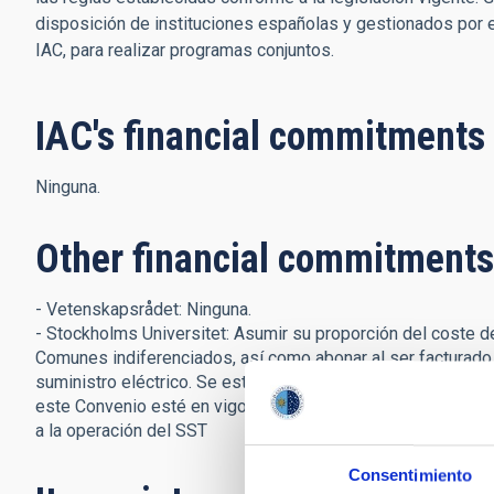
disposición de instituciones españolas y gestionados por e
IAC, para realizar programas conjuntos.
IAC's financial commitments
Ninguna.
Other financial commitments
- Vetenskapsrådet: Ninguna.
- Stockholms Universitet: Asumir su proporción del coste d
Comunes indiferenciados, así como abonar al ser facturado 
suministro eléctrico. Se estima un importe total por estos
este Convenio esté en vigor, abonará al IAC una contribució
a la operación del SST
Consentimiento