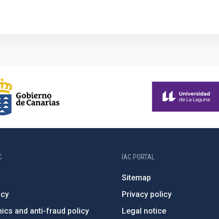
C
IAC PORTAL
Sitemap
ncy
Privacy policy
ics and anti-fraud policy
Legal notice