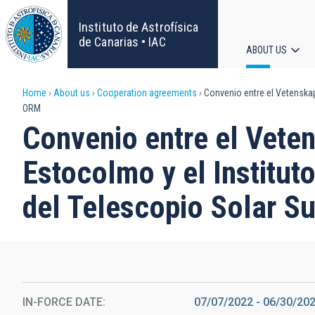
Skip
to
Instituto de Astrofísica
main
de Canarias • IAC
ABOUT US
content
Main
Breadcrumb
Home
About us
Cooperation agreements
Convenio entre el Vetenskap
navigat
ORM
Convenio entre el Vete
Estocolmo y el Institut
del Telescopio Solar S
IN-FORCE DATE
07/07/2022
-
06/30/20