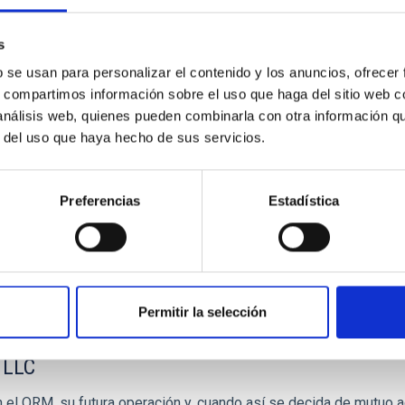
s
b se usan para personalizar el contenido y los anuncios, ofrecer
os telescopios William Herschel e Isaac Newton 
s, compartimos información sobre el uso que haga del sitio web 
gy Facilities Council (STFC) y la Nederlandese
 análisis web, quienes pueden combinarla con otra información q
r del uso que haya hecho de sus servicios.
Preferencias
Estadística
Permitir la selección
copio de Treinta Metros (TMT) en el Observator
 LLC
n el ORM, su futura operación y, cuando así se decida de mutuo ac