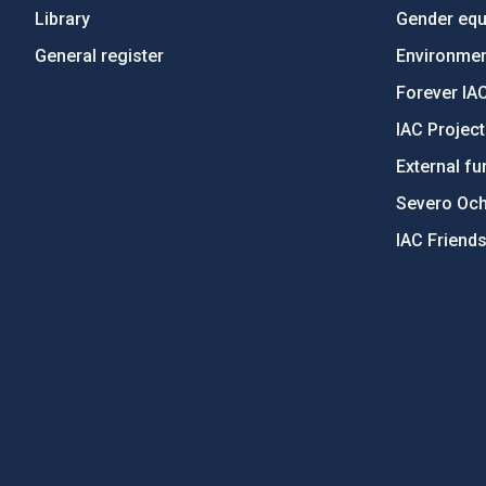
Library
Gender equa
General register
Environment
Forever IA
IAC Projec
External fu
Severo Oc
IAC Friend
PostFooter > Newsletter link