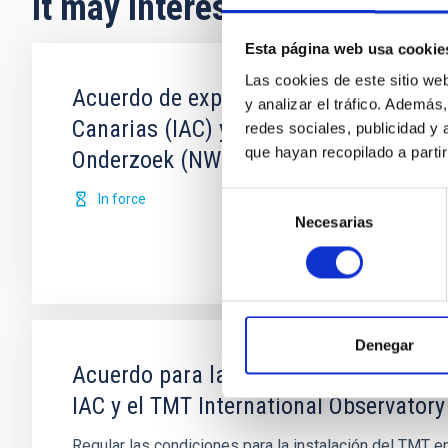
It may interest you
Esta página web usa cookie
Las cookies de este sitio we
Acuerdo de explotación científica de l
y analizar el tráfico. Ademá
Canarias (IAC) y Science and Technolo
redes sociales, publicidad y
que hayan recopilado a parti
Onderzoek (NWO)
Selección
In force
Necesarias
de
consentimiento
Denegar
Acuerdo para la instalación del Teles
IAC y el TMT International Observatory
Regular las condiciones para la instalación del TMT e