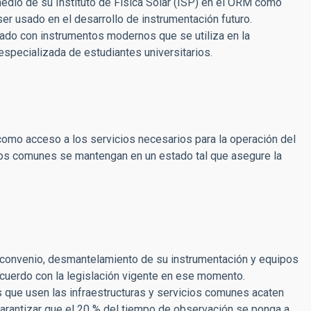
medio de su Instituto de Física Solar (ISP) en el ORM como
ser usado en el desarrollo de instrumentación futuro.
pado con instrumentos modernos que se utiliza en la
 especializada de estudiantes universitarios.
 como acceso a los servicios necesarios para la operación del
icios comunes se mantengan en un estado tal que asegure la
el convenio, desmantelamiento de su instrumentación y equipos
acuerdo con la legislación vigente en ese momento.
s que usen las infraestructuras y servicios comunes acaten
 Garantizar que el 20 % del tiempo de observación se ponga a