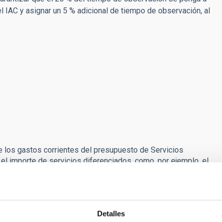
l IAC y asignar un 5 % adicional de tiempo de observación, al
e los gastos corrientes del presupuesto de Servicios
el importe de servicios diferenciados, como, por ejemplo, el
 conceptos de unos 30.000 Euro/año. Asimismo, y mientras
n de 4.000 euro por año a cambio de apoyo científico general
Detalles