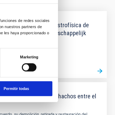
 funciones de redes sociales
entre el Instituto de Astrofísica de
con nuestros partners de
 Organisatie voor Wetenschappelijk
ue les haya proporcionado o
Marketing
Permitir todas
io del Roque de los Muchachos entre el
uerdo, su demolición, retirada y restauración del