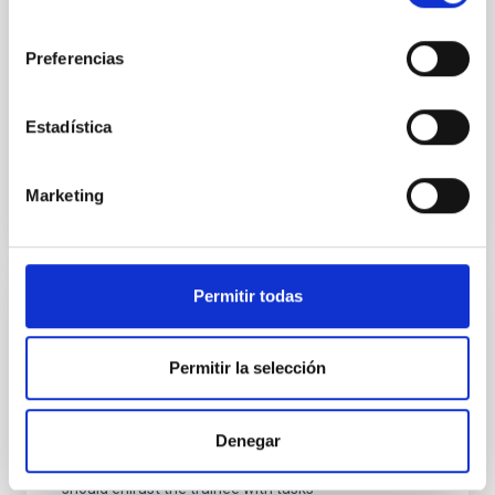
Regular la colaboración entre las partes firmantes
consentimiento
para el desarrollo de un programa de ayudas
destinado, en cada curso académico y durante el
Preferencias
periodo de vigencia del convenio, al alumnado que se
In-force date
10/22/2019
-
10/22/2023
Estadística
Not in force
Marketing
Permitir todas
lnternship agreement between The Haute
école des art du Rhin and lnstituto de
Permitir la selección
Astrofísica de Canarias
This internship will have as main aim to ensure the
Denegar
practical application of the teaching provided by The
Haute école des art du Rhin. The hosting organisation
should enlrust the trainee with tasks