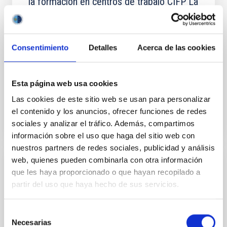
la formación en centros de trabajo CIFP La
Laguna
Realizar coordinadamente el programa formativo del
módulo profesional de FCT entre el centro docente y
Consentimiento
Detalles
Acerca de las cookies
la empresa o entidad colaboradora
In-force date
02/06/2017
-
02/06/2018
Esta página web usa cookies
Not in force
Las cookies de este sitio web se usan para personalizar
el contenido y los anuncios, ofrecer funciones de redes
sociales y analizar el tráfico. Además, compartimos
información sobre el uso que haga del sitio web con
nuestros partners de redes sociales, publicidad y análisis
web, quienes pueden combinarla con otra información
Convenio entre el Instituto de Astrofísica
que les haya proporcionado o que hayan recopilado a
de Canarias y la Universidad de La Laguna
partir del uso que haya hecho de sus servicios.
para el desarrollo de un programa de
ayudas en el Máster de Astrofísica
Selección
Necesarias
de