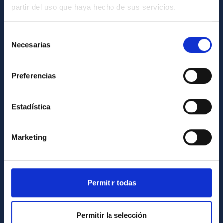
partir del uso que haya hecho de sus servicios.
GENERAL INFORMATION
Contact
Selección
Necesarias
de
How to get to the IAC
consentimiento
List of personnel
Preferencias
Library
General register
Estadística
ABOUT THE IAC
Marketing
Legislation
Transparency
Code of ethics and anti-fraud policy
Permitir todas
Gender equality and diversity
Environment and Sustainability
Permitir la selección