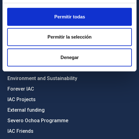
General register
Permitir todas
ABOUT THE IAC
Legislation
Permitir la selección
Transparency
Code of ethics and anti-fraud policy
Denegar
Gender equality and diversity
Environment and Sustainability
Forever IAC
IAC Projects
External funding
Severo Ochoa Programme
IAC Friends