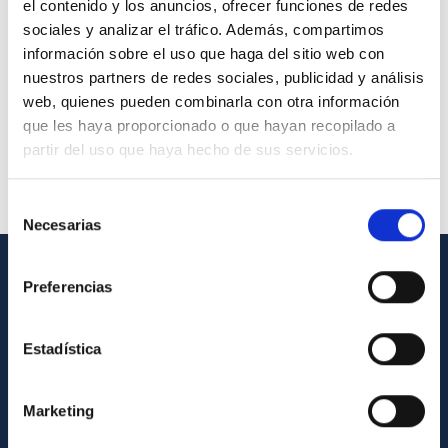
el contenido y los anuncios, ofrecer funciones de redes
sociales y analizar el tráfico. Además, compartimos
información sobre el uso que haga del sitio web con
nuestros partners de redes sociales, publicidad y análisis
web, quienes pueden combinarla con otra información
que les haya proporcionado o que hayan recopilado a
partir del uso que haya hecho de sus servicios.
Selección
Necesarias
de
consentimiento
Preferencias
GENERAL INFORMATION
Contact
Estadística
How to get to the IAC
List of personnel
Marketing
Library