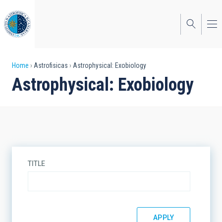
Skip
to
main
content
Breadcrumb
Home
Astrofisicas
Astrophysical: Exobiology
Astrophysical: Exobiology
TITLE