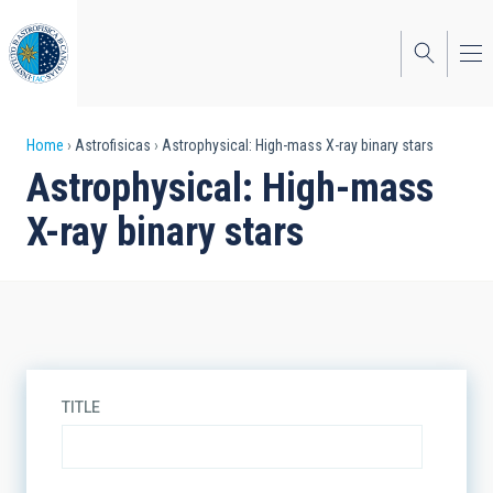
Skip
to
main
content
Breadcrumb
Home
Astrofisicas
Astrophysical: High-mass X-ray binary stars
Astrophysical: High-mass
X-ray binary stars
TITLE