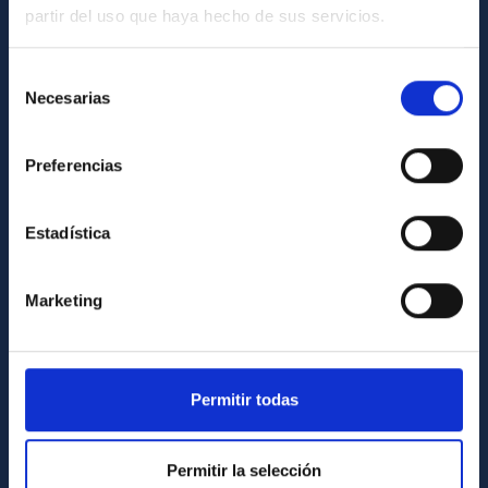
partir del uso que haya hecho de sus servicios.
GENERAL INFORMATION
Contact
Selección
Necesarias
de
How to get to the IAC
consentimiento
List of personnel
Preferencias
Library
General register
Estadística
ABOUT THE IAC
Marketing
Legislation
Transparency
Code of ethics and anti-fraud policy
Permitir todas
Gender equality and diversity
Environment and Sustainability
Permitir la selección