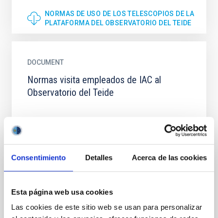
NORMAS DE USO DE LOS TELESCOPIOS DE LA
PLATAFORMA DEL OBSERVATORIO DEL TEIDE
DOCUMENT
Normas visita empleados de IAC al
Observatorio del Teide
NORMAS VISITA EMPLEADOS DE IAC AL
OBSERVATORIO DEL TEIDE
Consentimiento
Detalles
Acerca de las cookies
DOCUMENT
Protocol to prevent situations of sexual
Esta página web usa cookies
harassment or harassment based on sex
Las cookies de este sitio web se usan para personalizar