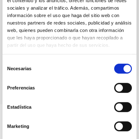
el contenido y los anuncios, ofrecer funciones de redes
IAC has adopted the Protocol of the Ministerio de
sociales y analizar el tráfico. Además, compartimos
Ciencia e Innovación to prevent situations of sexual
harassement or harassment based on sex.
información sobre el uso que haga del sitio web con
nuestros partners de redes sociales, publicidad y análisis
web, quienes pueden combinarla con otra información
que les haya proporcionado o que hayan recopilado a
PROTOCOLO DEL MINISTERIO DE CIENCIA E
partir del uso que haya hecho de sus servicios.
INNOVACIÓN APLICABLE AL IAC - LANGUAGE:
SPANISH
Selección
/EN/DOCUMENTS/PROTOCOL-PREVENT-
Necesarias
de
SITUATIONS-SEXUAL-HARASSMENT-OR-
consentimiento
HARASSMENT-BASED…
Preferencias
Estadística
Marketing