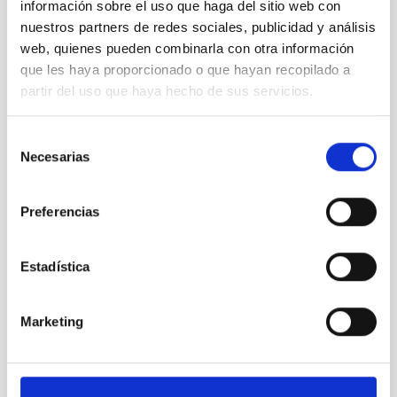
información sobre el uso que haga del sitio web con
TECHNICIAN
nuestros partners de redes sociales, publicidad y análisis
REQUIRED DEGREE
web, quienes pueden combinarla con otra información
MASTER'S DEGREE (QF-EHEA SECOND CYCLE)
que les haya proporcionado o que hayan recopilado a
SPECIALTY
partir del uso que haya hecho de sus servicios.
INGENIERÍA INFORMÁTICA
PROMOTION
Selección
NO
Necesarias
de
consentimiento
PS-2025-031 BASES CONVOCATORIA
Preferencias
ANEXO III SOLICITUD
Estadística
Marketing