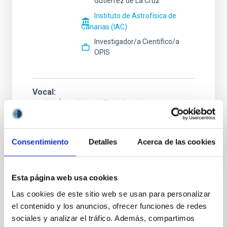
Gutiérrez de La Cruz
Instituto de Astrofísica de
Canarias (IAC)
Investigador/a Científico/a
OPIS
Vocal
Mr.
Óscar Manuel
Tubio Araujo
Instituto de Astrofísica de Canarias (IAC)
Ingeniero/a
Consentimiento
Detalles
Acerca de las cookies
Esta página web usa cookies
Las cookies de este sitio web se usan para personalizar
STATE
el contenido y los anuncios, ofrecer funciones de redes
RESOLVED
sociales y analizar el tráfico. Además, compartimos
PROFESSIONAL PROFILE