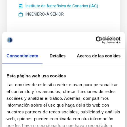
Instituto de Astrofísica de Canarias (IAC)
INGENIERO/A SENIOR
STATE
Consentimiento
Detalles
Acerca de las cookies
RESOLVED
PROFESSIONAL PROFILE
TECHNICIAN
Esta página web usa cookies
REQUIRED DEGREE
Las cookies de este sitio web se usan para personalizar
MASTER'S DEGREE (QF-EHEA SECOND CYCLE)
el contenido y los anuncios, ofrecer funciones de redes
SPECIALTY
sociales y analizar el tráfico. Además, compartimos
GESTIÓN
información sobre el uso que haga del sitio web con
PROMOTION
nuestros partners de redes sociales, publicidad y análisis
NO
web, quienes pueden combinarla con otra información
que les haya proporcionado o que hayan recopilado a