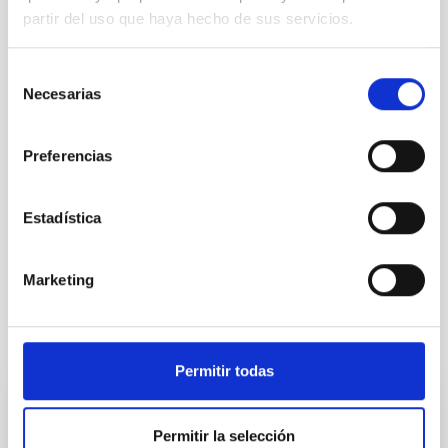
partir del uso que haya hecho de sus servicios.
PS-2025-071 BASES CONVOCATORIA
ANEXO III SOLICITUD
Selección
Necesarias
de
consentimiento
Preferencias
Estadística
Marketing
It may interest you
Permitir todas
INDEFINITE CONTRACT
Permitir la selección