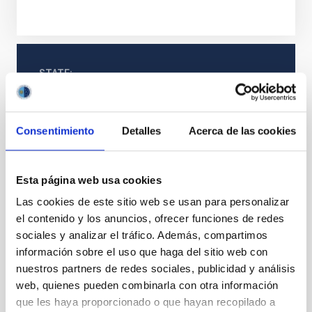
STATE
RESOLVED
PROFESSIONAL PROFILE
TECHNICIAN
Consentimiento
Detalles
Acerca de las cookies
REQUIRED DEGREE
MASTER'S DEGREE (QF-EHEA SECOND CYCLE)
SPECIALTY
Esta página web usa cookies
COMUNICACIONES ÓPTICAS EN EL ESPACIO
Las cookies de este sitio web se usan para personalizar
PROMOTION
el contenido y los anuncios, ofrecer funciones de redes
NO
sociales y analizar el tráfico. Además, compartimos
información sobre el uso que haga del sitio web con
nuestros partners de redes sociales, publicidad y análisis
PS-2024-059 BASES DE CONVOCATORIA
web, quienes pueden combinarla con otra información
ANEXO III SOLICITUD
que les haya proporcionado o que hayan recopilado a