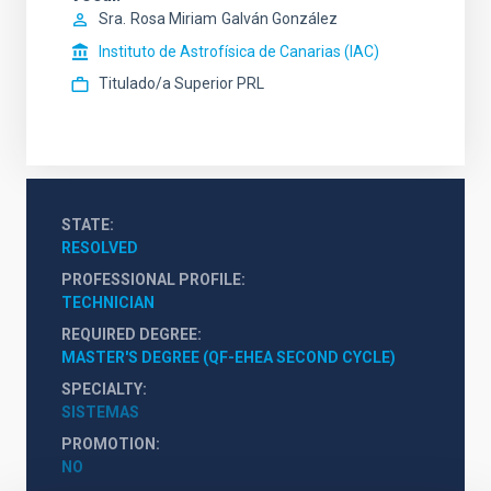
Sra.
Rosa Miriam
Galván González
Instituto de Astrofísica de Canarias (IAC)
Titulado/a Superior PRL
STATE
RESOLVED
PROFESSIONAL PROFILE
TECHNICIAN
REQUIRED DEGREE
MASTER'S DEGREE (QF-EHEA SECOND CYCLE)
SPECIALTY
SISTEMAS
PROMOTION
NO