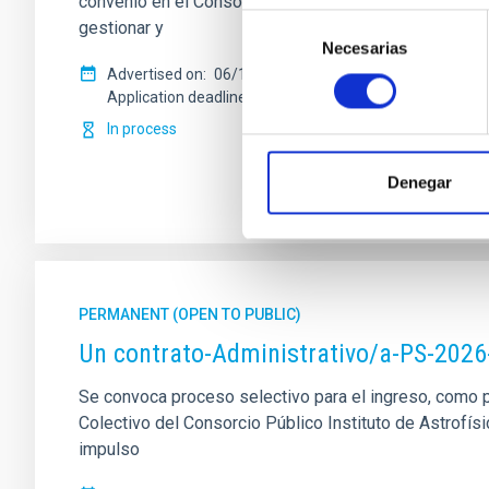
convenio en el Consorcio Público Instituto de Astrofís
Selección
gestionar y
Necesarias
de
consentimiento
Advertised on
06/19/2026
Application deadline
07/17/2026
In process
Denegar
PERMANENT (OPEN TO PUBLIC)
Un contrato-Administrativo/a-PS-2026
Se convoca proceso selectivo para el ingreso, como pe
Colectivo del Consorcio Público Instituto de Astrofísi
impulso