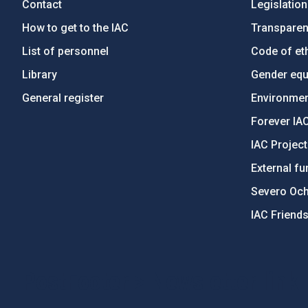
Contact
Legislation
How to get to the IAC
Transpare
List of personnel
Code of eth
Library
Gender equa
General register
Environment
Forever IA
IAC Projec
External fu
Severo Oc
IAC Friend
PostFooter > Newsletter link