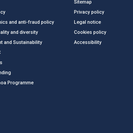
Sitemap
ncy
Privacy policy
ics and anti-fraud policy
Legal notice
lity and diversity
Cookies policy
 and Sustainability
Accessibility
C
ts
nding
hoa Programme
s