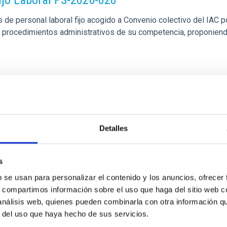
ijo Laboral PS-2026-028
de personal laboral fijo acogido a Convenio colectivo del IAC po
los procedimientos administrativos de su competencia, proponien
Detalles
s
b se usan para personalizar el contenido y los anuncios, ofrecer
s, compartimos información sobre el uso que haga del sitio web 
tratación y Observatorios de Canarias (OCAN
 análisis web, quienes pueden combinarla con otra información q
r del uso que haya hecho de sus servicios.
rsonal laboral fijo, de dos puestos de trabajo con la categoría 