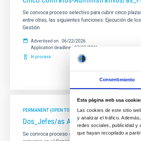
Cinco Contratos-Administrativos/as_F
Se convoca proceso selectivo para cubrir cinco plazas 
entre otras, las siguientes funciones: Ejecución de 
Gestión
Advertised on
06/22/2026
Application deadline
07/20/2026
In process
Consentimiento
Esta página web usa cookie
Las cookies de este sitio we
PERMANENT (OPEN TO PUBLIC)
y analizar el tráfico. Ademá
Dos_Jefes/as Administrativos/as_ Con
redes sociales, publicidad y
que hayan recopilado a parti
Se convoca proceso selectivo para el ingreso, como pe