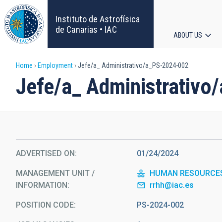
Skip
to
Instituto de Astrofísica
main
de Canarias • IAC
ABOUT US
content
Main
Breadcrumb
Home
Employment
Jefe/a_ Administrativo/a_PS-2024-002
navigat
Jefe/a_ Administrativ
ADVERTISED ON
01/24/2024
MANAGEMENT UNIT /
HUMAN RESOURCE
INFORMATION
rrhh@iac.es
POSITION CODE
PS-2024-002