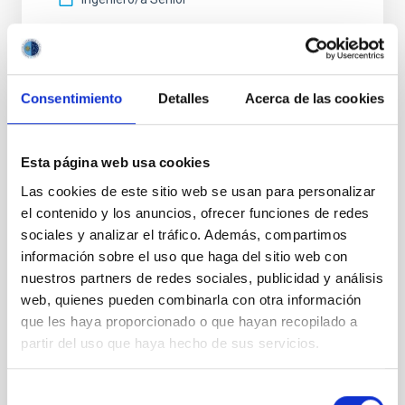
Consentimiento
Detalles
Acerca de las cookies
STATE
RESOLVED
PROFESSIONAL PROFILE
Esta página web usa cookies
ADMINISTRATIVE MANAGEMENT
Las cookies de este sitio web se usan para personalizar
REQUIRED DEGREE
el contenido y los anuncios, ofrecer funciones de redes
HIGHER NATIONAL DIPLOMA [UK] (QF-EHEA 
sociales y analizar el tráfico. Además, compartimos
SHORT CYCLE)
información sobre el uso que haga del sitio web con
SPECIALTY
nuestros partners de redes sociales, publicidad y análisis
GESTIÓN ADMINISTRATIVA
web, quienes pueden combinarla con otra información
PROMOTION
que les haya proporcionado o que hayan recopilado a
NO
partir del uso que haya hecho de sus servicios.
Selección
PS-2024-086 BASES CONVOCATORIA