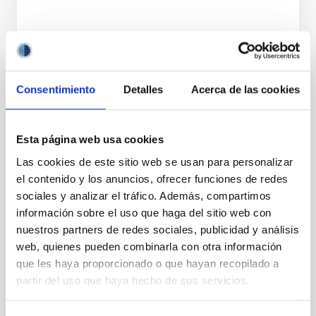
STATE
RESOLVED
Consentimiento
Detalles
Acerca de las cookies
PROFESSIONAL PROFILE
TECHNICIAN
Esta página web usa cookies
REQUIRED DEGREE
HIGHER NATIONAL DIPLOMA [UK] (QF-EHEA 
Las cookies de este sitio web se usan para personalizar
SHORT CYCLE)
el contenido y los anuncios, ofrecer funciones de redes
PROMOTION
sociales y analizar el tráfico. Además, compartimos
NO
información sobre el uso que haga del sitio web con
nuestros partners de redes sociales, publicidad y análisis
web, quienes pueden combinarla con otra información
PS-2025-049 BASES CONVOCATORIA
que les haya proporcionado o que hayan recopilado a
ANEXO III SOLICITUD
partir del uso que haya hecho de sus servicios.