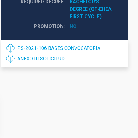
REQUIRED DEGREE
BACHELOR'S 
DEGREE (QF-EHEA 
FIRST CYCLE)
PROMOTION
NO
PS-2021-106 BASES CONVOCATORIA
ANEXO III SOLICITUD