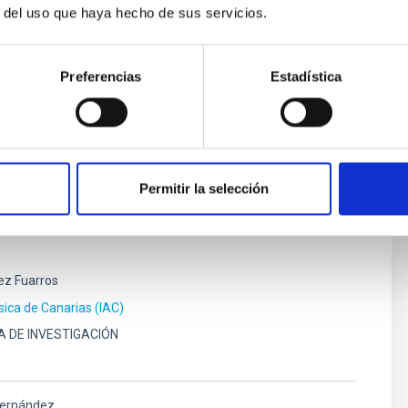
r del uso que haya hecho de sus servicios.
ísica de Canarias por la que se convoca proceso selectivo
Preferencias
Estadística
 trabajo con la categoría profesional de Jefe/a
 de Astrofísica de Canarias (Grupo Profesional 2). JEFE
electivo (PS-2021-106).
Permitir la selección
ez Fuarros
ísica de Canarias (IAC)
A DE INVESTIGACIÓN
Hernández