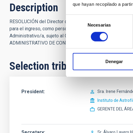
Description
que hayan recopilado a parti
Selección
RESOLUCIÓN del Director del Consorcio Instituto de Astrof
Necesarias
de
para el ingreso, como personal laboral fijo, de un puesto de
consentimiento
Administrativo/a, sujeto al Convenio Colectivo del Instituto
ADMINISTRATIVO DE CONTRATACIÓN. Código De Proceso S
Denegar
Selection tribunal
President
Sra.
Irene
Fernánd
Instituto de Astrof
GERENTE DEL ÁRE
Secretary
Sr.
Álvaro
Lavers 