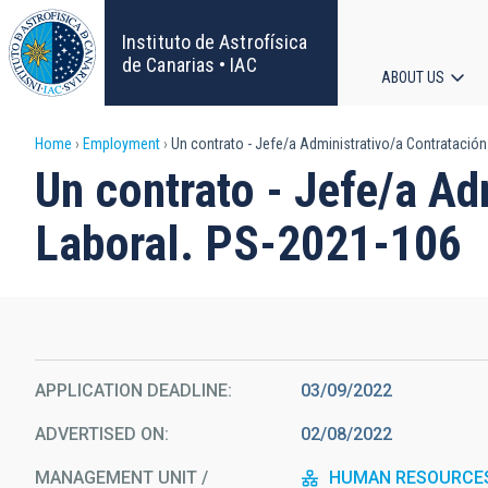
Skip
to
Instituto de Astrofísica
main
de Canarias • IAC
ABOUT US
content
Main
Breadcrumb
Home
Employment
Un contrato - Jefe/a Administrativo/a Contratación
navigat
Un contrato - Jefe/a Ad
Laboral. PS-2021-106
APPLICATION DEADLINE
03/09/2022
ADVERTISED ON
02/08/2022
MANAGEMENT UNIT /
HUMAN RESOURCE