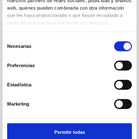
nuestros partners de redes sociales, publicidad y análisis
web, quienes pueden combinarla con otra información
It may interest you
que les haya proporcionado o que hayan recopilado a
partir del uso que haya hecho de sus servicios.
PERMANENT (OPEN TO PUBLIC)
Selección
Cinco Contratos-Administrativos/as_Fijo
Necesarias
de
Laboral PS-2026-028
consentimiento
Se convoca proceso selectivo para cubrir cinco
Preferencias
plazas de personal laboral fijo acogido a Convenio
colectivo del IAC por el sistema general de ingreso
libre y que tendrá, entre otras, las siguientes
Estadística
funciones: Ejecución de los procedimientos
administrativos de su competencia, proponiendo
acciones de mejora continua para su optimización.
Marketing
Gestión
Advertised on
06/22/2026
Application deadline
07/20/2026
Permitir todas
In process