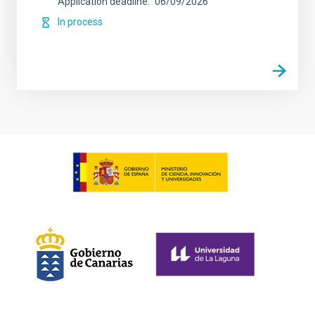
Application deadline
06/09/2026
In process