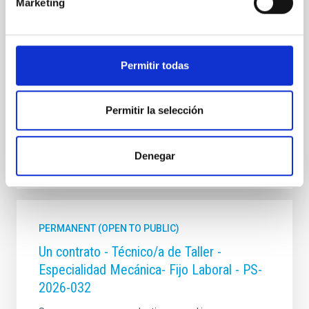
de la Ley 14/2011, de 1 de junio, de la Ciencia, la
Marketing
Tecnología y la Innovación), fuera de convenio, por el
sistema general de acceso libre y que tendrá, entre
otras, las siguientes funciones: Dentro del equipo de
mecánica del proyecto sistema
Permitir todas
Advertised on
07/17/2026
Application deadline
08/07/2026
Permitir la selección
Open
Denegar
PERMANENT (OPEN TO PUBLIC)
Un contrato - Técnico/a de Taller -
Especialidad Mecánica- Fijo Laboral - PS-
2026-032