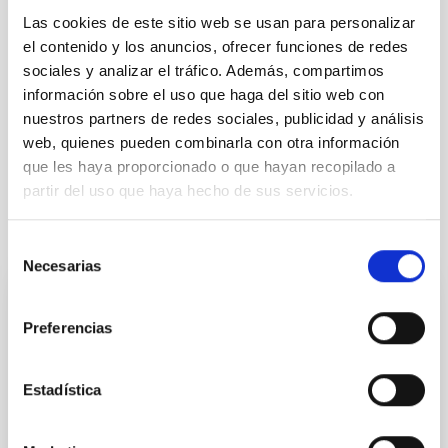
Las cookies de este sitio web se usan para personalizar
el contenido y los anuncios, ofrecer funciones de redes
sociales y analizar el tráfico. Además, compartimos
información sobre el uso que haga del sitio web con
nuestros partners de redes sociales, publicidad y análisis
web, quienes pueden combinarla con otra información
que les haya proporcionado o que hayan recopilado a
partir del uso que haya hecho de sus servicios.
It may interest you
Selección
Necesarias
de
consentimiento
INDEFINITE CONTRACT
Preferencias
Dos contratos - Ingeniería Especialidad
Mecánica- GTCAO.PS-2026-057
Estadística
Se convoca proceso selectivo para formalizar un
contrato laboral de duración indefinida (Artículo 23bis