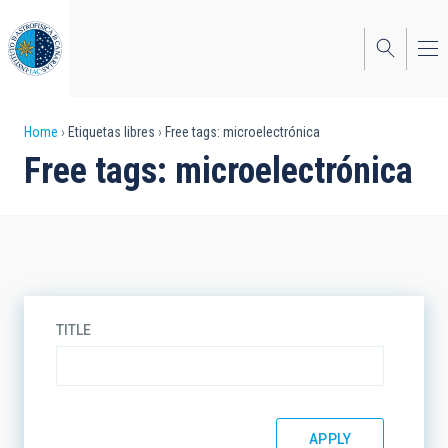
Skip
to
main
content
Breadcrumb
Home
Etiquetas libres
Free tags: microelectrónica
Free tags: microelectrónica
TITLE