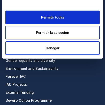
Library
General register
Permitir todas
ABOUT THE IAC
Permitir la selección
Legislation
Transparency
Denegar
Code of ethics and anti-fraud policy
Gender equality and diversity
Environment and Sustainability
Forever IAC
IAC Projects
External funding
Severo Ochoa Programme