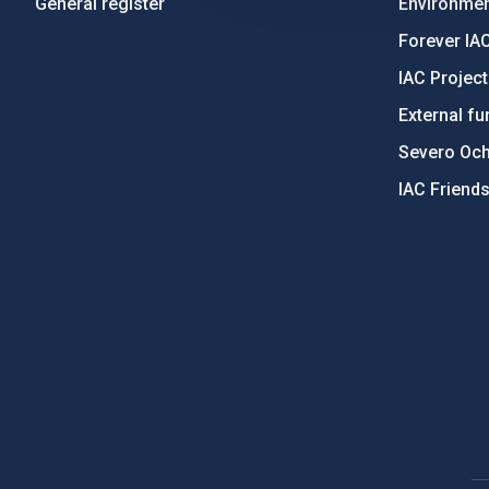
General register
Environment
Forever IA
IAC Projec
External fu
Severo Oc
IAC Friend
PostFooter > Newsletter link