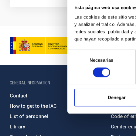
Esta página web usa cookie
Las cookies de este sitio we
y analizar el tráfico. Ademá
redes sociales, publicidad y
que hayan recopilado a parti
Selección
Necesarias
de
consentimiento
GENERAL INFORMATION
ABOUT THE IA
Contact
Legislation
Denegar
How to get to the IAC
Transpare
List of personnel
Code of eth
Library
Gender equa