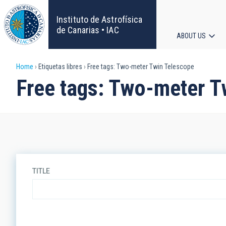
Skip
to
Instituto de Astrofísica
main
de Canarias • IAC
ABOUT US
content
Main
Breadcrumb
Home
Etiquetas libres
Free tags: Two-meter Twin Telescope
navigat
Free tags: Two-meter T
TITLE