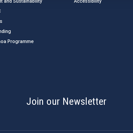
 and Sustainability
Accessibility
C
ts
nding
hoa Programme
s
Join our Newsletter