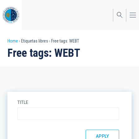
Skip
to
main
content
Breadcrumb
Home
Etiquetas libres
Free tags: WEBT
Free tags: WEBT
TITLE