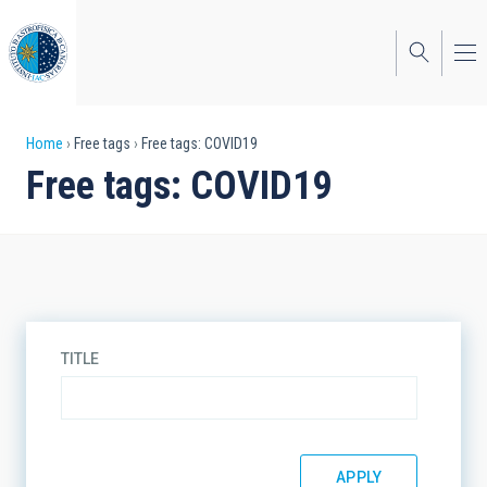
Skip
to
main
content
Breadcrumb
Home
Free tags
Free tags: COVID19
Free tags: COVID19
TITLE