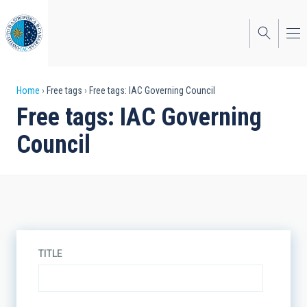
Skip
to
main
content
Breadcrumb
Home
Free tags
Free tags: IAC Governing Council
Free tags: IAC Governing
Council
TITLE