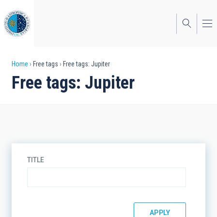
Skip
to
main
content
Breadcrumb
Home
Free tags
Free tags: Jupiter
Free tags: Jupiter
TITLE