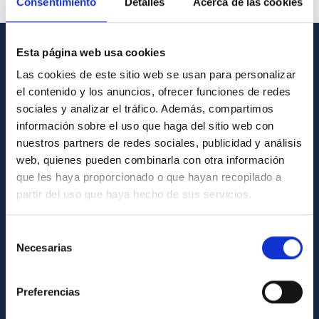
Consentimiento
Detalles
Acerca de las cookies
Esta página web usa cookies
GENERAL INFORMATION
Las cookies de este sitio web se usan para personalizar
el contenido y los anuncios, ofrecer funciones de redes
Contact
sociales y analizar el tráfico. Además, compartimos
How to get to the IAC
información sobre el uso que haga del sitio web con
List of personnel
nuestros partners de redes sociales, publicidad y análisis
web, quienes pueden combinarla con otra información
Library
que les haya proporcionado o que hayan recopilado a
General register
partir del uso que haya hecho de sus servicios.
ABOUT THE IAC
Selección
Necesarias
de
Legislation
consentimiento
Transparency
Preferencias
Code of ethics and anti-fraud policy