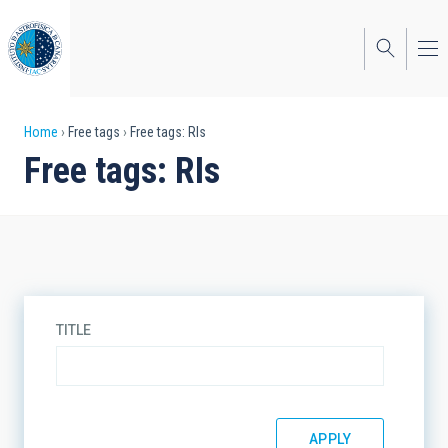
Skip
to
main
content
Breadcrumb
Home
Free tags
Free tags: RIs
Free tags: RIs
TITLE