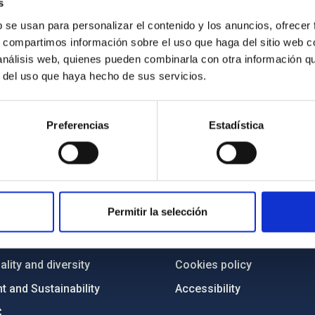
s
b se usan para personalizar el contenido y los anuncios, ofrecer
s, compartimos información sobre el uso que haga del sitio web 
 análisis web, quienes pueden combinarla con otra información q
r del uso que haya hecho de sus servicios.
Preferencias
Estadística
C
IAC PORTAL
Sitemap
Permitir la selección
ncy
Privacy policy
ics and anti-fraud policy
Legal notice
lity and diversity
Cookies policy
 and Sustainability
Accessibility
C