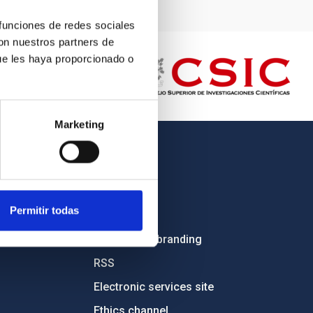
 funciones de redes sociales
con nuestros partners de
ue les haya proporcionado o
Marketing
OTHER LINKS
Employment
Permitir todas
Tenders
Institutional branding
RSS
Electronic services site
Ethics channel