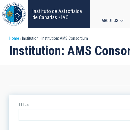
Skip
to
Instituto de Astrofísica
main
de Canarias • IAC
ABOUT US
content
Main
Breadcrumb
Home
Institution
Institution: AMS Consortium
navigat
Institution: AMS Conso
TITLE