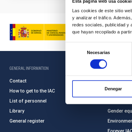
Esta página web usa cookie
Las cookies de este sitio we
y analizar el tráfico. Ademá
redes sociales, publicidad y
que hayan recopilado a parti
Selección
Necesarias
de
consentimiento
GENERAL INFORMATION
ABOUT THE IA
Contact
Legislation
Denegar
How to get to the IAC
Transpare
List of personnel
Code of eth
Library
Gender equa
General register
Environment
Forever IA