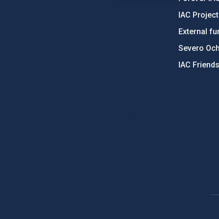
IAC Projec
External fu
Severo Oc
IAC Friend
PostFooter > Newsletter link