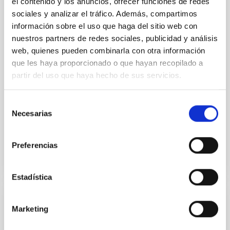
el contenido y los anuncios, ofrecer funciones de redes
AGREEMENT
sociales y analizar el tráfico. Además, compartimos
Convenio entre el Instituto de Astrofísica
información sobre el uso que haga del sitio web con
de Canarias y la Fundación ”la Caixa” para
nuestros partners de redes sociales, publicidad y análisis
el desarrollo del Programa de Becas de
web, quienes pueden combinarla con otra información
que les haya proporcionado o que hayan recopilado a
doctorado INPhINIT ”la Caixa” 2024
partir del uso que haya hecho de sus servicios.
El objeto del presente convenio es acordar la
colaboración entre las entidades firmantes en
Selección
relación con el desarrollo del Programa de Becas de
Necesarias
doctorado...
de
consentimiento
Preferencias
Estadística
AGREEMENT
Marketing
Convenio entre el Instituto de Astrofísica