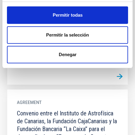
de Canarias y la Fundación ”la Caixa” para
el desarrollo del Programa de Becas de
Permitir todas
doctorado INPhINIT ”la Caixa””
El objeto del convenio es acordar la colaboración
Permitir la selección
entre las entidades firmantes en relación con el
desarrollo del Programa de Becas de doctorado
INPhINIT ”la...
Denegar
AGREEMENT
Convenio entre el Instituto de Astrofísica
de Canarias, la Fundación CajaCanarias y la
Fundación Bancaria “La Caixa” para el