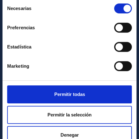
Selección
List of personnel
Necesarias
de
Library
consentimiento
General register
Preferencias
ABOUT THE IAC
Estadística
Legislation
Transparency
Marketing
Code of ethics and anti-fraud policy
Gender equality and diversity
Permitir todas
Environment and Sustainability
Forever IAC
Permitir la selección
IAC Projects
External funding
Denegar
Severo Ochoa Programme