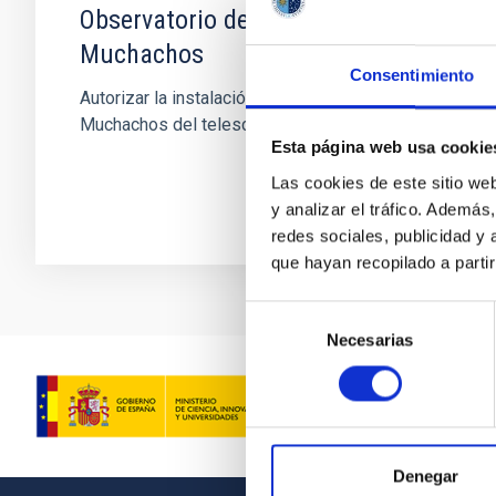
Observatorio del Roque de Los
Muchachos
Consentimiento
Autorizar la instalación en el Roque de los
Muchachos del telescopio MERCATOR.
Esta página web usa cookie
Las cookies de este sitio we
y analizar el tráfico. Ademá
redes sociales, publicidad y
que hayan recopilado a parti
Selección
Necesarias
de
consentimiento
Denegar