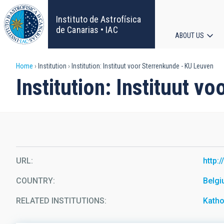
Skip
to
Instituto de Astrofísica
main
de Canarias • IAC
ABOUT US
content
Main
Breadcrumb
Home
Institution
Institution: Instituut voor Sterrenkunde - KU Leuven
navigat
Institution: Instituut 
URL
http:
COUNTRY
Belg
RELATED INSTITUTIONS
Katho