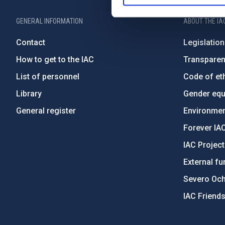
GENERAL INFORMATION
ABOUT THE IA
Contact
Legislation
How to get to the IAC
Transpare
List of personnel
Code of eth
Library
Gender equa
General register
Environment
Forever IA
IAC Projec
External fu
Severo Oc
IAC Friend