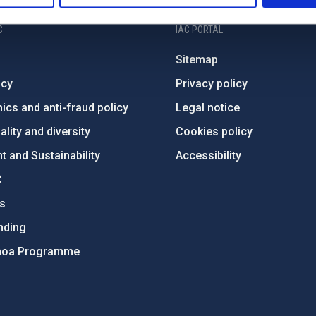
C
IAC PORTAL
Sitemap
ncy
Privacy policy
ics and anti-fraud policy
Legal notice
lity and diversity
Cookies policy
 and Sustainability
Accessibility
C
ts
nding
hoa Programme
s