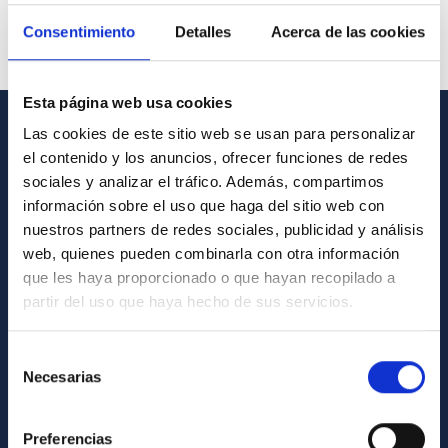
Consentimiento
Detalles
Acerca de las cookies
Esta página web usa cookies
Las cookies de este sitio web se usan para personalizar
GENERAL INFORMATION
el contenido y los anuncios, ofrecer funciones de redes
sociales y analizar el tráfico. Además, compartimos
Contact
información sobre el uso que haga del sitio web con
How to get to the IAC
nuestros partners de redes sociales, publicidad y análisis
web, quienes pueden combinarla con otra información
List of personnel
que les haya proporcionado o que hayan recopilado a
Library
partir del uso que haya hecho de sus servicios.
General register
Selección
Necesarias
ABOUT THE IAC
de
consentimiento
Legislation
Preferencias