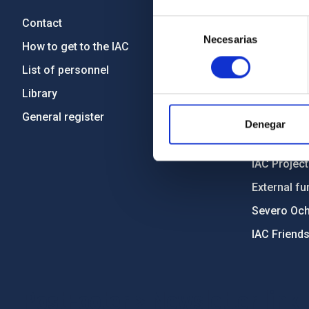
Contact
Legislation
Selección
Necesarias
de
How to get to the IAC
Transpare
consentimiento
List of personnel
Code of eth
Library
Gender equa
General register
Environment
Denegar
Forever IA
IAC Projec
External fu
Severo Oc
IAC Friend
PostFooter > Newsletter link