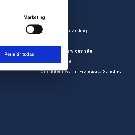
Employment
Marketing
Tenders
Institutional branding
RSS
Electronic services site
Permitir todas
Ethics channel
Condolences for Francisco Sánchez