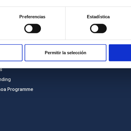
Sitemap
Preferencias
Estadística
ncy
Privacy policy
ics and anti-fraud policy
Legal notice
lity and diversity
Cookies policy
 and Sustainability
Accessibility
Permitir la selección
C
ts
nding
hoa Programme
s