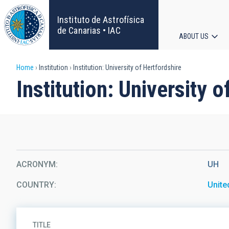
Skip
to
Instituto de Astrofísica
main
de Canarias • IAC
ABOUT US
content
Main
Breadcrumb
Home
Institution
Institution: University of Hertfordshire
navigat
Institution: University 
ACRONYM
UH
COUNTRY
Unit
TITLE