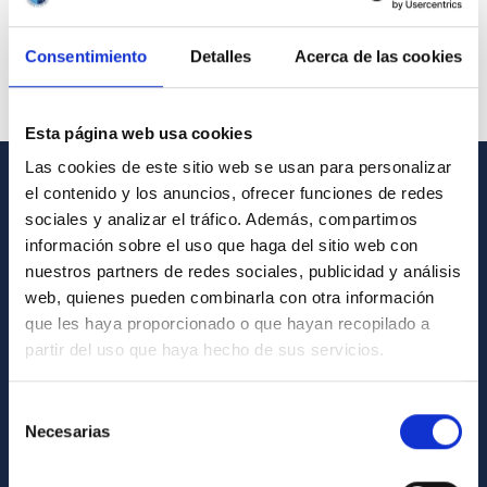
Consentimiento
Detalles
Acerca de las cookies
Esta página web usa cookies
Las cookies de este sitio web se usan para personalizar
el contenido y los anuncios, ofrecer funciones de redes
GENERAL INFORMATION
sociales y analizar el tráfico. Además, compartimos
información sobre el uso que haga del sitio web con
Contact
nuestros partners de redes sociales, publicidad y análisis
How to get to the IAC
web, quienes pueden combinarla con otra información
que les haya proporcionado o que hayan recopilado a
List of personnel
partir del uso que haya hecho de sus servicios.
Library
General register
Selección
Necesarias
de
ABOUT THE IAC
consentimiento