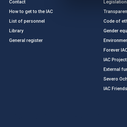
Contact
Legislation
How to get to the IAC
Transpare
List of personnel
Code of eth
Library
Gender equa
General register
Environment
Forever IA
IAC Projec
External fu
Severo Oc
IAC Friend
PostFooter > Newsletter link