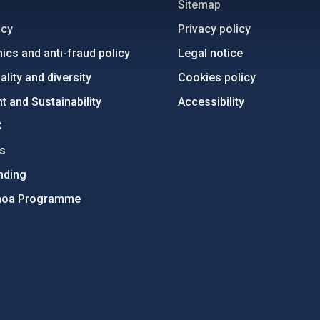
Sitemap
ncy
Privacy policy
ics and anti-fraud policy
Legal notice
lity and diversity
Cookies policy
 and Sustainability
Accessibility
C
ts
nding
hoa Programme
s