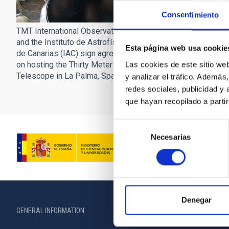
Consentimiento
TMT International Obse
TMT International Observatory
and the Instituto de Ast
and the Instituto de Astrofísica
Esta página web usa cookie
de Canarias (IAC) sign
de Canarias (IAC) sign agreement
on hosting the Thirty M
on hosting the Thirty Meter
Las cookies de este sitio we
Telescope in La Palma,
Telescope in La Palma, Spain
y analizar el tráfico. Ademá
redes sociales, publicidad y
que hayan recopilado a parti
Selección
Necesarias
de
consentimiento
Denegar
GENERAL INFORMATION
ABOUT THE IA