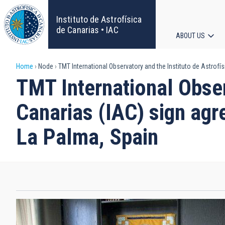
Skip
to
Instituto de Astrofísica
main
de Canarias • IAC
ABOUT US
content
Main
Breadcrumb
Home
Node
TMT International Observatory and the Instituto de Astrofí
navigat
TMT International Obser
Canarias (IAC) sign agr
La Palma, Spain