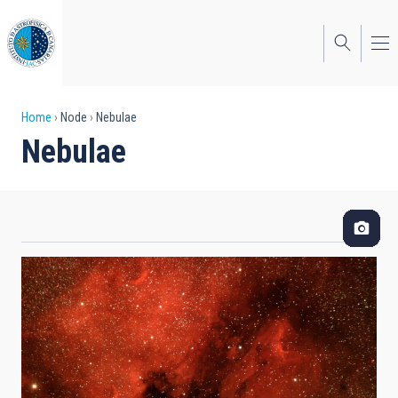
Skip
to
main
content
Breadcrumb
Home
Node
Nebulae
Nebulae