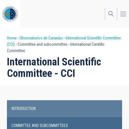
Skip
to
main
content
Breadcrumb
Home
Observatorios de Canarias
International Scientific Committee
(CCI)
Committee and subcommittee
International Cientific
Committee
International Scientific
Committee - CCI
INTRODUCTION
Main
navigation
COMMITTEE AND SUBCOMMITTEES