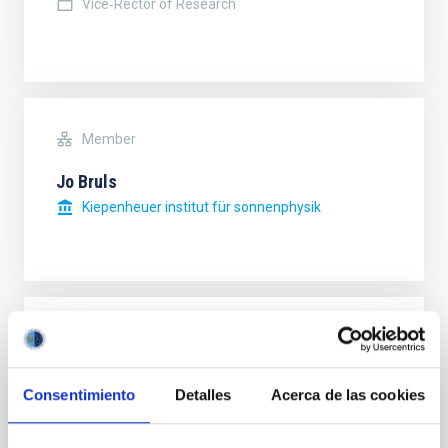
Vice‐Rector of Research
Member
Jo Bruls
Kiepenheuer institut für sonnenphysik
Member
Adriano Ghedina
Consentimiento
Detalles
Acerca de las cookies
Istituto Nazionale di Astrofisica (INAF)
Telescopio Nazionale Galileo - La Palma