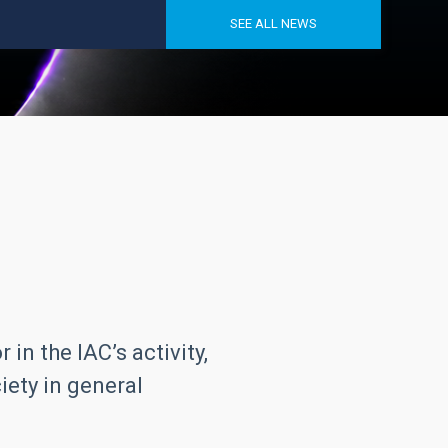
SEE ALL NEWS
in the IAC’s activity,
iety in general