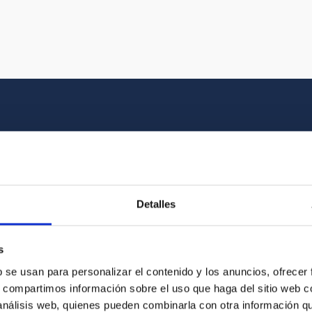
Multimedia gallery
at the beauty of the universe and the graphic h
Detalles
oto of the video you are looking for among o
s
b se usan para personalizar el contenido y los anuncios, ofrecer
s, compartimos información sobre el uso que haga del sitio web 
 análisis web, quienes pueden combinarla con otra información q