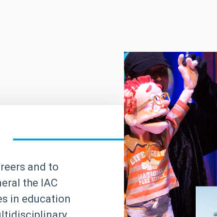
areers and to
neral the IAC
ves in education
tidisciplinary