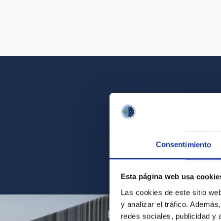
Get a close look 
Consentimiento
Find the ph
Esta página web usa cookie
Las cookies de este sitio we
y analizar el tráfico. Ademá
redes sociales, publicidad y