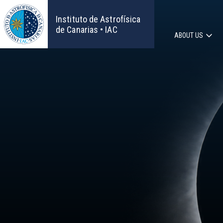
Skip
to
Instituto de Astrofísica
main
de Canarias • IAC
ABOUT US
content
Main
navigat