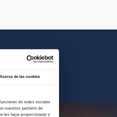
istory of the IAC.
Acerca de las cookies
ur archives.
 funciones de redes sociales
con nuestros partners de
ue les haya proporcionado o