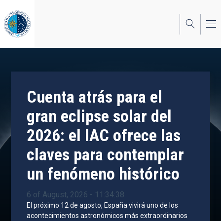
Skip
to
main
content
Cuenta atrás para el
gran eclipse solar del
2026: el IAC ofrece las
claves para contemplar
un fenómeno histórico
6 of August, 2026 - 11:34:38
El próximo 12 de agosto, España vivirá uno de los
acontecimientos astronómicos más extraordinarios