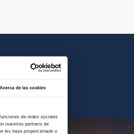
istory of the IAC.
Acerca de las cookies
ur archives.
 funciones de redes sociales
con nuestros partners de
ue les haya proporcionado o