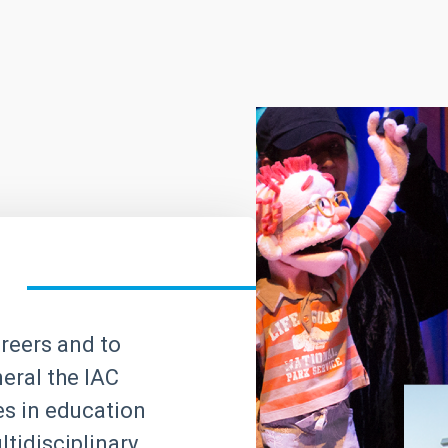
areers and to
neral the IAC
ves in education
tidisciplinary