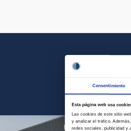
Get a close look 
Consentimiento
Find the ph
Esta página web usa cookie
Las cookies de este sitio we
y analizar el tráfico. Ademá
redes sociales, publicidad y