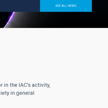
SEE ALL NEWS
in the IAC’s activity,
iety in general