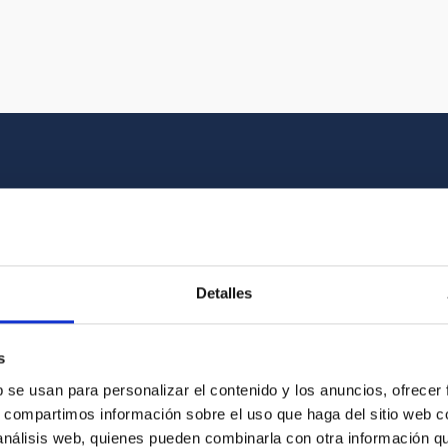
Multimedia gallery
at the beauty of the universe and the graphic h
Detalles
oto of the video you are looking for among o
s
b se usan para personalizar el contenido y los anuncios, ofrecer
s, compartimos información sobre el uso que haga del sitio web 
 análisis web, quienes pueden combinarla con otra información q