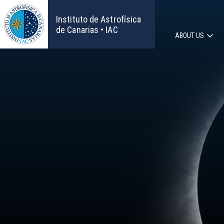
Skip
to
Instituto de Astrofísica
main
de Canarias • IAC
ABOUT US
content
Main
navigat