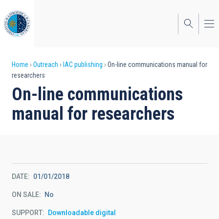
Skip
to
main
content
Breadcrumb
Home
Outreach
IAC publishing
On-line communications manual for
researchers
On-line communications
manual for researchers
DATE
01/01/2018
ON SALE
No
SUPPORT
Downloadable digital