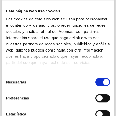
Date
12/31/2017
Esta página web usa cookies
Las cookies de este sitio web se usan para personalizar
el contenido y los anuncios, ofrecer funciones de redes
sociales y analizar el tráfico. Además, compartimos
información sobre el uso que haga del sitio web con
LEAFLET
nuestros partners de redes sociales, publicidad y análisis
web, quienes pueden combinarla con otra información
Ciencia GTC 2009-2014: gran ciencia para
que les haya proporcionado o que hayan recopilado a
un gran telescopio
partir del uso que haya hecho de sus servicios.
El Gran Telescopio CANARIAS (GTC), con sus 10,4 m
de espejo primario segmentado, es uno de los
Selección
telescopios ópticos-infrarrojos más grandes y
Necesarias
de
avanzados del mundo. Inició su fase de producción
consentimiento
Date
01/01/2014
Preferencias
Estadística