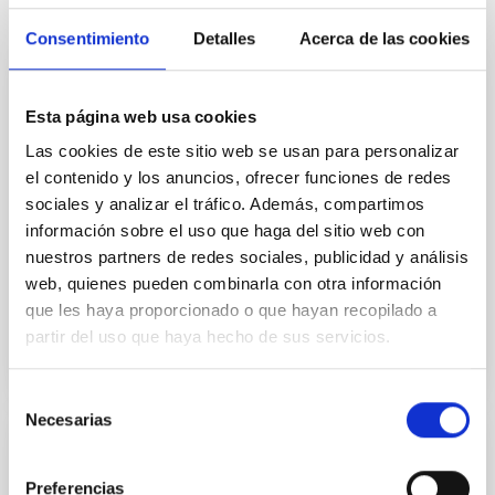
It may interest you
Consentimiento
Detalles
Acerca de las cookies
JOURNAL/MAGAZINE
Esta página web usa cookies
PARALAJES Infrared
Las cookies de este sitio web se usan para personalizar
A major fraction of the energy emitted within the
el contenido y los anuncios, ofrecer funciones de redes
universe is in the infrared, but we cannot detect it
sociales y analizar el tráfico. Además, compartimos
except using instruments specially developed to do
información sobre el uso que haga del sitio web con
this. The IAC has been aware of this since its
nuestros partners de redes sociales, publicidad y análisis
web, quienes pueden combinarla con otra información
Date
10/10/2023
que les haya proporcionado o que hayan recopilado a
partir del uso que haya hecho de sus servicios.
Selección
Necesarias
de
consentimiento
JOURNAL/MAGAZINE
Preferencias