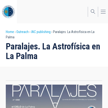
Skip
to
main
content
Breadcrumb
Home
Outreach
IAC publishing
Paralajes. La Astrofísica en La
Palma
Paralajes. La Astrofísica en
La Palma