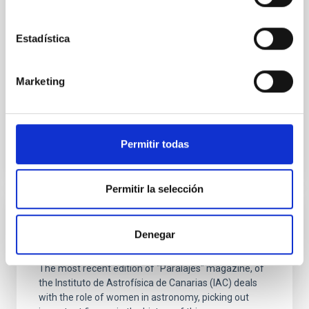
El impacto económico y social de la
Astrofísica en Canarias
Estadística
El denominado Sector de la Astrofísica en Canarias
está integrado por el IAC, por las numerosas
instituciones científicas de todo el mundo que operan
Marketing
en los Observatorios de Canarias, por el tejido
Date
10/23/2018
Permitir todas
Permitir la selección
JOURNAL/MAGAZINE
Denegar
PARALAJES Women in Astronomy
The most recent edition of "Paralajes" magazine, of
the Instituto de Astrofísica de Canarias (IAC) deals
with the role of women in astronomy, picking out